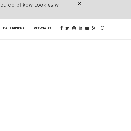
×
ępu do plików cookies w
NA JEDEN WAKAT PRZYPADAJĄ 
EXPLAINERY
WYWIADY