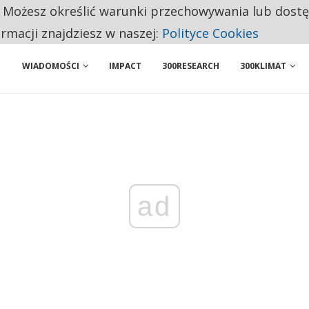
. Możesz określić warunki przechowywania lub dost
NIORZY PRZEZNACZAJĄ NA PODSTAWOWE ZAKUPY
ormacji znajdziesz w naszej:
Polityce Cookies
WIADOMOŚCI
IMPACT
300RESEARCH
300KLIMAT
ad