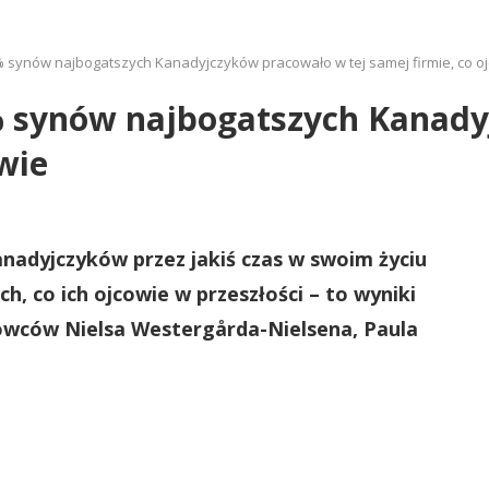
% synów najbogatszych Kanadyjczyków pracowało w tej samej firmie, co o
0% synów najbogatszych Kanad
owie
nadyjczyków przez jakiś czas w swoim życiu
h, co ich ojcowie w przeszłości – to wyniki
wców Nielsa Westergårda-Nielsena, Paula