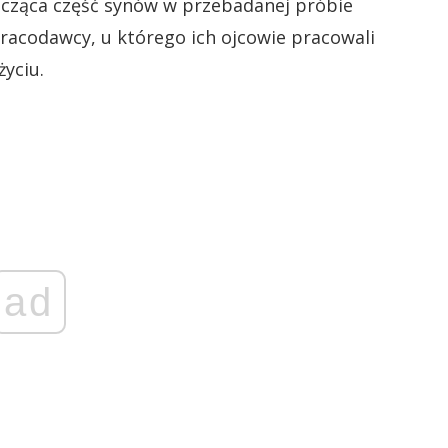
nacząca część synów w przebadanej próbie
racodawcy, u którego ich ojcowie pracowali
yciu.
ad