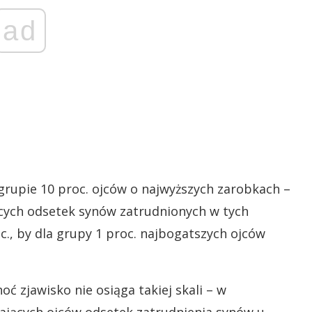
ad
grupie 10 proc. ojców o najwyższych zarobkach –
jących odsetek synów zatrudnionych w tych
., by dla grupy 1 proc. najbogatszych ojców
ć zjawisko nie osiąga takiej skali – w