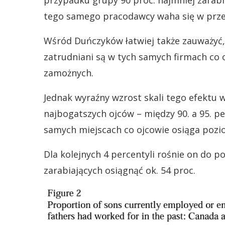
przypadku grupy 90 proc. najmniej zarab
tego samego pracodawcy waha się w przedz
Wśród Duńczyków łatwiej także zauważyć,
zatrudniani są w tych samych firmach co o
zamożnych.
Jednak wyraźny wzrost skali tego efektu 
najbogatszych ojców – między 90. a 95. 
samych miejscach co ojcowie osiąga pozio
Dla kolejnych 4 percentyli rośnie on do p
zarabiających osiągnąć ok. 54 proc.