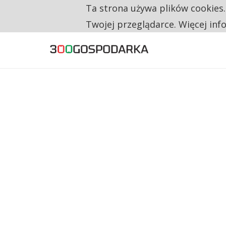
Ta strona używa plików cookies
TYLKO U NAS
CO TRZECIĄ ZŁOTÓWKĘ Z EMERYTURY SE
Twojej przeglądarce. Więcej inf