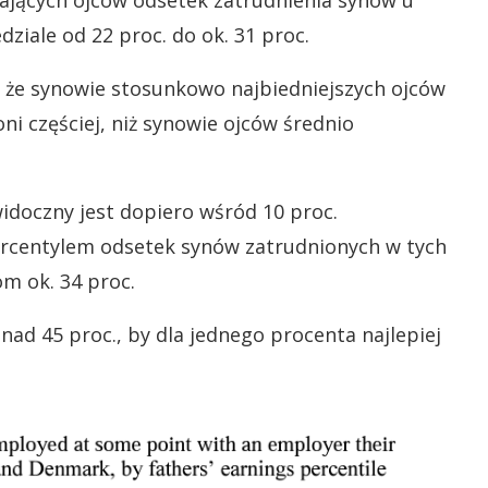
iających ojców odsetek zatrudnienia synów u
iale od 22 proc. do ok. 31 proc.
 że synowie stosunkowo najbiedniejszych ojców
ni częściej, niż synowie ojców średnio
widoczny jest dopiero wśród 10 proc.
percentylem odsetek synów zatrudnionych w tych
m ok. 34 proc.
onad 45 proc., by dla jednego procenta najlepiej