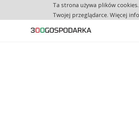
Ta strona używa plików cookies
TYLKO U NAS
RESTRYKCJE CHIN UDERZAJĄ W EUROPEJSKI
Twojej przeglądarce. Więcej inf