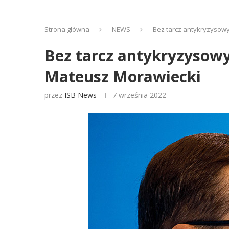
Strona główna
NEWS
Bez tarcz antykryzysowy
Bez tarcz antykryzysowy
Mateusz Morawiecki
przez
ISB News
7 września 2022