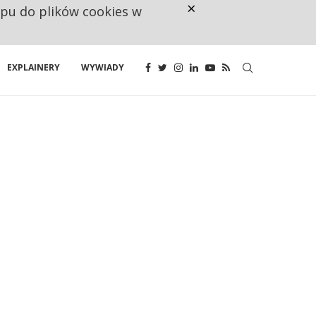
×
ępu do plików cookies w
CO TRZECIĄ ZŁOTÓWKĘ Z EMER
EXPLAINERY
WYWIADY