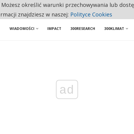
. Możesz określić warunki przechowywania lub dost
 PRZEMYSŁ. NA LIŚCIE SĄ DWA PODMIOTY Z POLSKI
ormacji znajdziesz w naszej:
Polityce Cookies
WIADOMOŚCI
IMPACT
300RESEARCH
300KLIMAT
ad