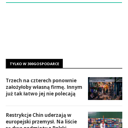
TYLKO W 300GOSPODARCE
Trzech na czterech ponownie
założyłoby własną firmę. Innym
już tak łatwo jej nie polecają
Restrykcje Chin uderzają w
europejski przemysł. Na liście