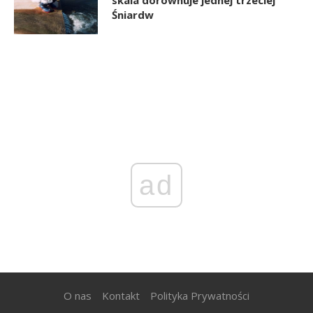
Śniardw
ad
O nas
Kontakt
Polityka Prywatności