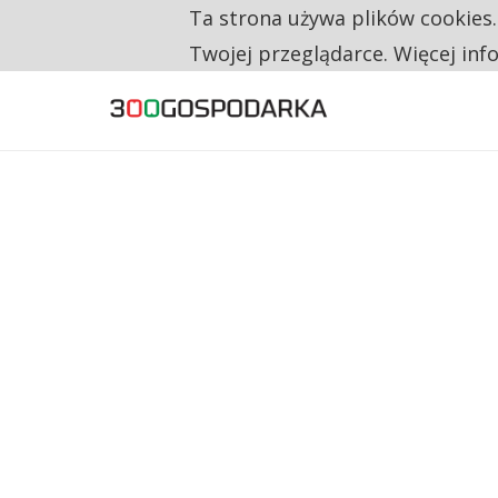
Ta strona używa plików cookies
TYLKO U NAS
RESTRYKCJE CHIN UDERZAJĄ W EUROPEJSKI
Twojej przeglądarce. Więcej inf