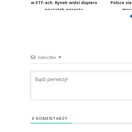
a liście są
w ETF-ach. Rynek widzi dopiero
Polsce sie
olski
początek wzrostu
moc
Subscribe
0
KOMENTARZY