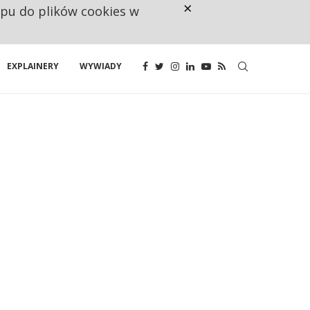
×
ępu do plików cookies w
CO TRZECIĄ ZŁOTÓWKĘ Z EMER
EXPLAINERY
WYWIADY