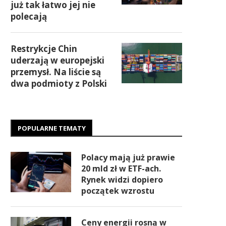
już tak łatwo jej nie
polecają
Restrykcje Chin
uderzają w europejski
przemysł. Na liście są
dwa podmioty z Polski
POPULARNE TEMATY
Polacy mają już prawie
20 mld zł w ETF-ach.
Rynek widzi dopiero
początek wzrostu
Ceny energii rosną w