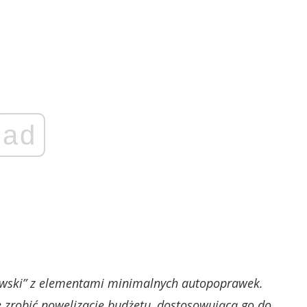
ad
-owski” z elementami minimalnych autopoprawek.
 zrobić nowelizację budżetu, dostosowującą go do