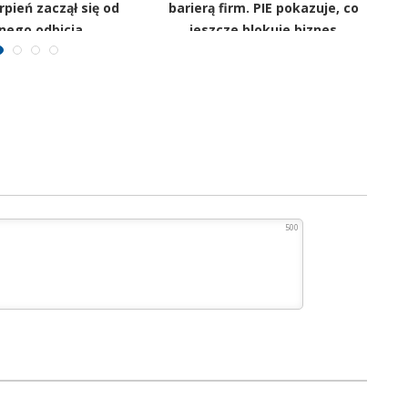
rpień zaczął się od
barierą firm. PIE pokazuje, co
nego odbicia
jeszcze blokuje biznes
500