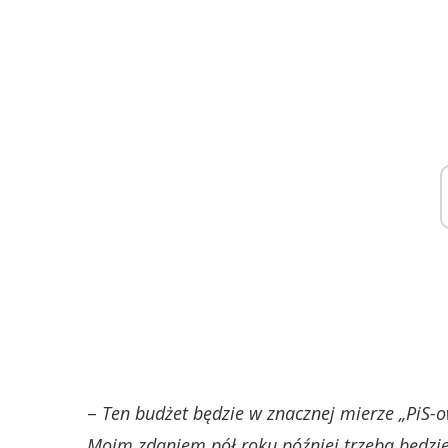
–
Ten budżet będzie w znacznej mierze „PiS
Moim zdaniem pół roku później trzeba będzie