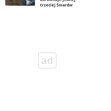
trzeciej Śniardw
ad