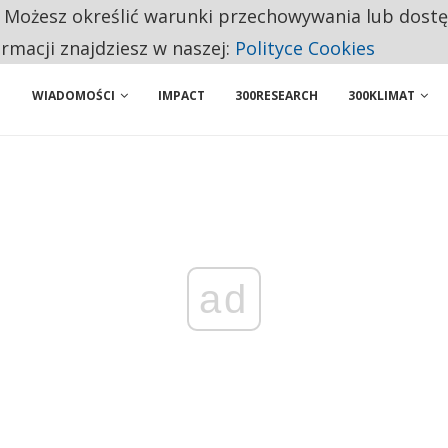
. Możesz określić warunki przechowywania lub dost
 PRZEMYSŁ. NA LIŚCIE SĄ DWA PODMIOTY Z POLSKI
ormacji znajdziesz w naszej:
Polityce Cookies
WIADOMOŚCI
IMPACT
300RESEARCH
300KLIMAT
ad