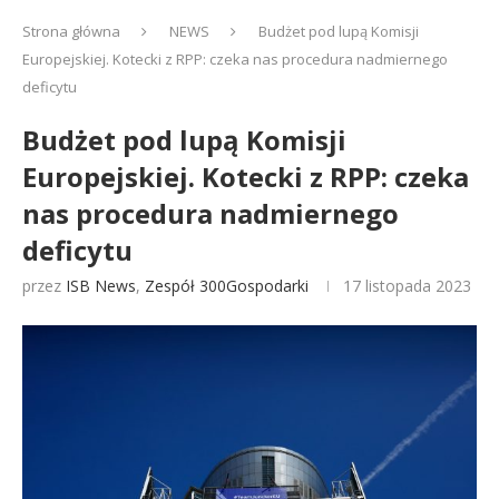
Strona główna
NEWS
Budżet pod lupą Komisji
Europejskiej. Kotecki z RPP: czeka nas procedura nadmiernego
deficytu
Budżet pod lupą Komisji
Europejskiej. Kotecki z RPP: czeka
nas procedura nadmiernego
deficytu
przez
ISB News
,
Zespół 300Gospodarki
17 listopada 2023