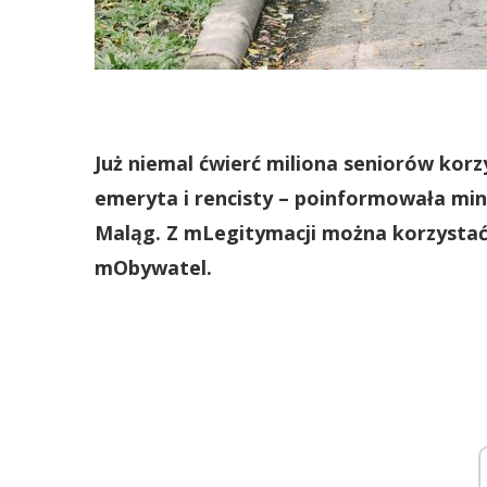
Już niemal ćwierć miliona seniorów korzy
emeryta i rencisty – poinformowała mini
Maląg. Z mLegitymacji można korzystać n
mObywatel.