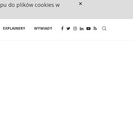
×
ępu do plików cookies w
NA JEDEN WAKAT PRZYPADAJĄ 
EXPLAINERY
WYWIADY