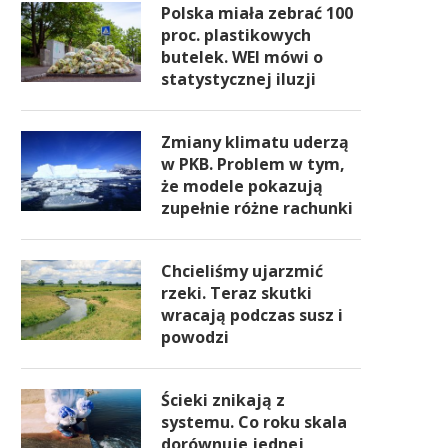
Polska miała zebrać 100
proc. plastikowych
butelek. WEI mówi o
statystycznej iluzji
Zmiany klimatu uderzą
w PKB. Problem w tym,
że modele pokazują
zupełnie różne rachunki
Chcieliśmy ujarzmić
rzeki. Teraz skutki
wracają podczas susz i
powodzi
Ścieki znikają z
systemu. Co roku skala
dorównuje jednej