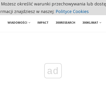
. Możesz określić warunki przechowywania lub dost
NIORZY PRZEZNACZAJĄ NA PODSTAWOWE ZAKUPY
ormacji znajdziesz w naszej:
Polityce Cookies
WIADOMOŚCI
IMPACT
300RESEARCH
300KLIMAT
ad