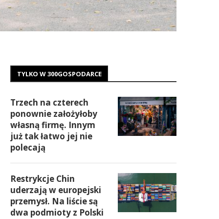
TYLKO W 300GOSPODARCE
Trzech na czterech
ponownie założyłoby
własną firmę. Innym
już tak łatwo jej nie
polecają
Restrykcje Chin
uderzają w europejski
przemysł. Na liście są
dwa podmioty z Polski