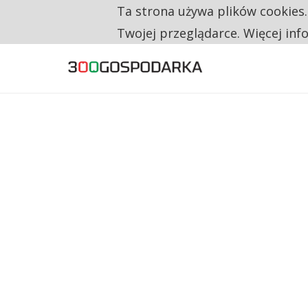
Ta strona używa plików cookies
TYLKO U NAS
CO TRZECIĄ ZŁOTÓWKĘ Z EMERYTURY SE
Twojej przeglądarce. Więcej inf