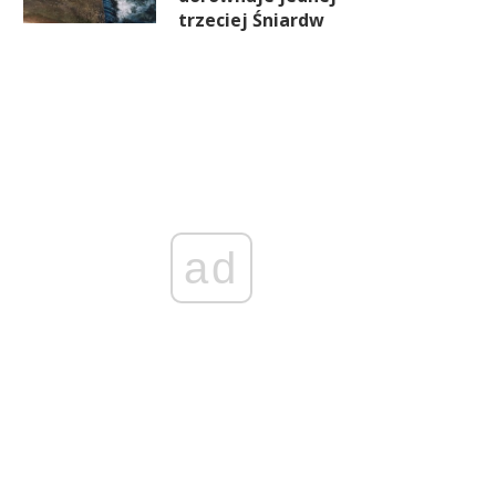
trzeciej Śniardw
ad