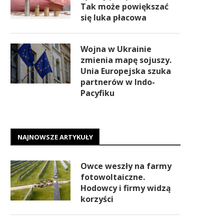
Tak może powiększać
się luka płacowa
Wojna w Ukrainie
zmienia mapę sojuszy.
Unia Europejska szuka
partnerów w Indo-
Pacyfiku
NAJNOWSZE ARTYKUŁY
Owce weszły na farmy
fotowoltaiczne.
Hodowcy i firmy widzą
korzyści