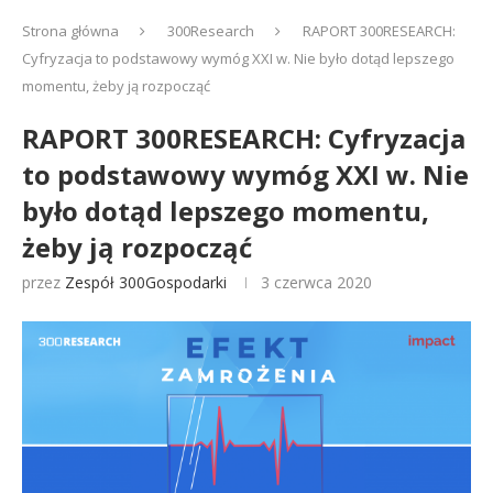
Strona główna
300Research
RAPORT 300RESEARCH:
Cyfryzacja to podstawowy wymóg XXI w. Nie było dotąd lepszego
momentu, żeby ją rozpocząć
RAPORT 300RESEARCH: Cyfryzacja
to podstawowy wymóg XXI w. Nie
było dotąd lepszego momentu,
żeby ją rozpocząć
przez
Zespół 300Gospodarki
3 czerwca 2020