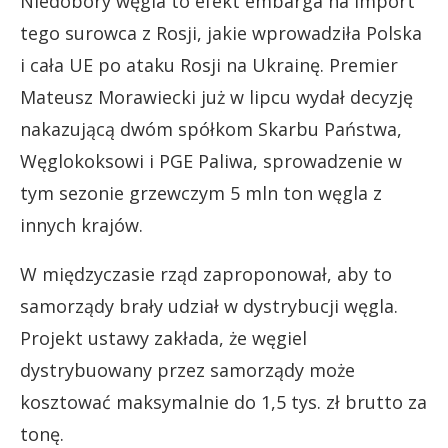
Niedobory węgla to efekt embarga na import
tego surowca z Rosji, jakie wprowadziła Polska
i cała UE po ataku Rosji na Ukrainę. Premier
Mateusz Morawiecki już w lipcu wydał decyzję
nakazującą dwóm spółkom Skarbu Państwa,
Węglokoksowi i PGE Paliwa, sprowadzenie w
tym sezonie grzewczym 5 mln ton węgla z
innych krajów.
W międzyczasie rząd zaproponował, aby to
samorządy brały udział w dystrybucji węgla.
Projekt ustawy zakłada, że węgiel
dystrybuowany przez samorządy może
kosztować maksymalnie do 1,5 tys. zł brutto za
tonę.