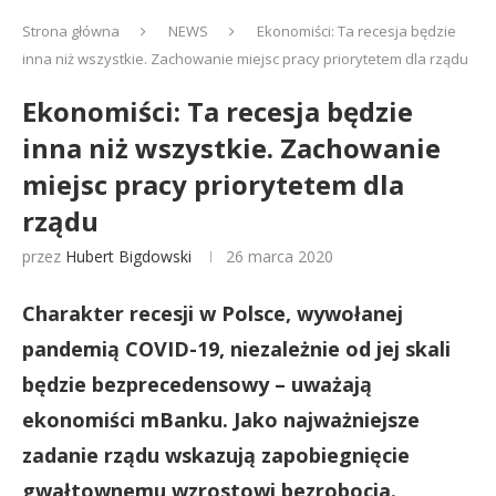
Strona główna
NEWS
Ekonomiści: Ta recesja będzie
inna niż wszystkie. Zachowanie miejsc pracy priorytetem dla rządu
Ekonomiści: Ta recesja będzie
inna niż wszystkie. Zachowanie
miejsc pracy priorytetem dla
rządu
przez
Hubert Bigdowski
26 marca 2020
Charakter recesji
w Polsce,
wywołanej
pandemią COVID-19, niezależnie od jej skali
będzie bezprecedensowy – uważają
ekonomiści mBanku. Jako najważniejsze
zadanie rządu wskazują zapobiegnięcie
gwałtownemu wzrostowi bezrobocia.