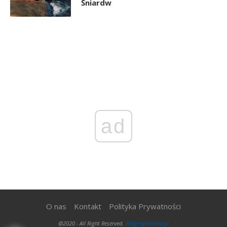
Śniardw
ad
O nas
Kontakt
Polityka Prywatności
@2020 - All Right Reserved.
300gospodarka.pl