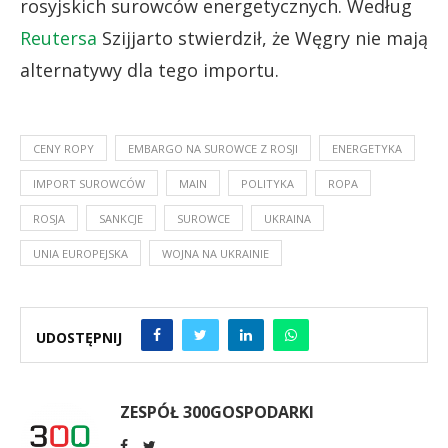
rosyjskich surowców energetycznych. Według
Reutersa
Szijjarto stwierdził, że Węgry nie mają
alternatywy dla tego importu.
CENY ROPY
EMBARGO NA SUROWCE Z ROSJI
ENERGETYKA
IMPORT SUROWCÓW
MAIN
POLITYKA
ROPA
ROSJA
SANKCJE
SUROWCE
UKRAINA
UNIA EUROPEJSKA
WOJNA NA UKRAINIE
UDOSTĘPNIJ
ZESPÓŁ 300GOSPODARKI