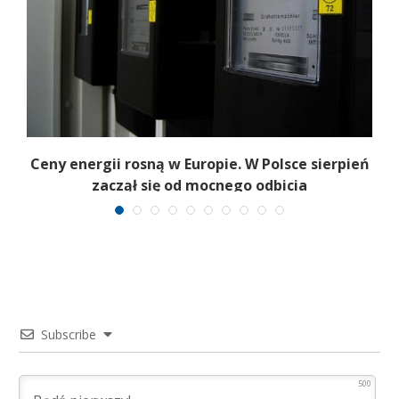
Ceny energii rosną w Europie. W Polsce sierpień
K
zaczął się od mocnego odbicia
Subscribe
500