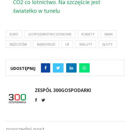
CO2 co lotnictwo. Na szczęście jest
światełko w tunelu
EURO
GOSPODARSTWO DOMOWE
KOBIETY
MAIN
MĘŻCZYŹNI
NAJNOWSZE
UE
WALUTY
ZŁOTY
UDOSTĘPNIJ
ZESPÓŁ 300GOSPODARKI
poprzedni post