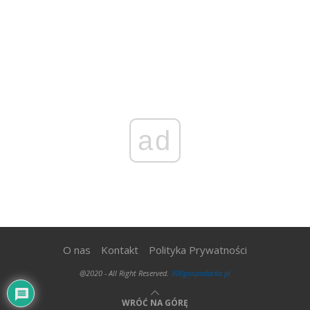
ad
O nas
Kontakt
Polityka Prywatności
@2020 - All Right Reserved.
300gospodarka.pl
WRÓĆ NA GÓRĘ