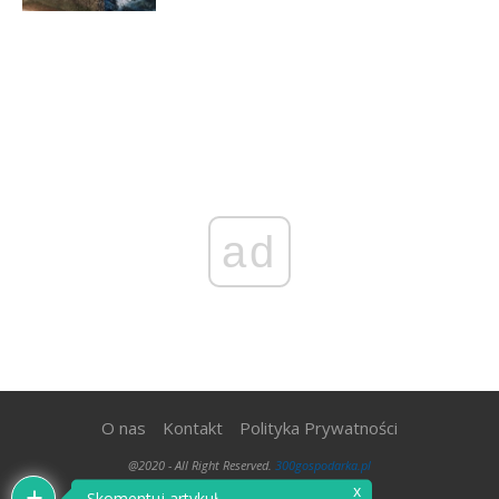
ad
O nas
Kontakt
Polityka Prywatności
@2020 - All Right Reserved.
300gospodarka.pl
x
Skomentuj artykuł