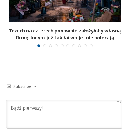
b
Trzech na czterech ponownie założyłoby własną
firmę. Innym już tak łatwo jej nie polecają
Subscribe
500