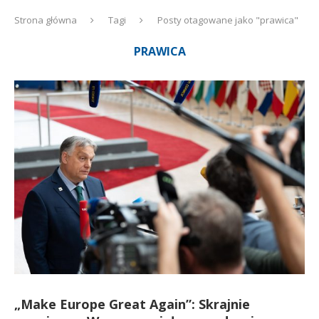
Strona główna
Tagi
Posty otagowane jako "prawica"
PRAWICA
„Make Europe Great Again”: Skrajnie