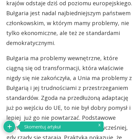
krajów odstaje dziś od poziomu europejskiego.
Bułgaria jest nadal najbiedniejszym państwem
członkowskim, w którym mamy problemy, nie
tylko ekonomiczne, ale też ze standardami
demokratycznymi.
Bułgaria ma problemy wewnętrzne, które
ciągną się od transformacji, która właściwie
nigdy się nie zakończyła, a Unia ma problemy z
Bułgarią i jej trudnościami z przestrzeganiem
standardów. Zgoda na przedłużoną adaptację
już po wejściu do UE, to nie był dobry pomysł i
lepiej już go nie powtarzać. Podstawowe
x
standardy muszą być zrealizowane wcześniej,
Skomentuj artykuł
gdy rządy się starają. Praktyka pokazuje, że