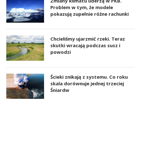
Zmiany klimatu uderzą w PKB.
Problem w tym, że modele
pokazują zupełnie różne rachunki
Chcieliśmy ujarzmić rzeki. Teraz
skutki wracają podczas susz i
powodzi
Ścieki znikają z systemu. Co roku
skala dorównuje jednej trzeciej
Śniardw