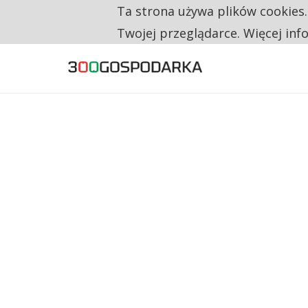
Ta strona używa plików cookies
TYLKO U NAS
RESTRYKCJE CHIN UDERZAJĄ W EUROPEJSKI
Twojej przeglądarce. Więcej inf