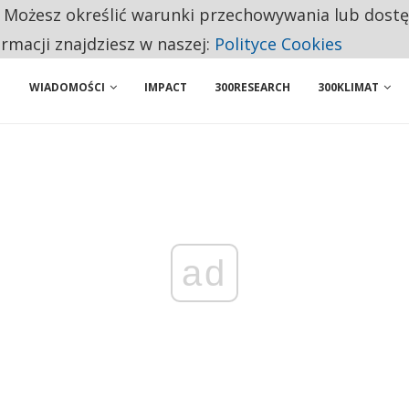
. Możesz określić warunki przechowywania lub dost
 PRZEMYSŁ. NA LIŚCIE SĄ DWA PODMIOTY Z POLSKI
ormacji znajdziesz w naszej:
Polityce Cookies
WIADOMOŚCI
IMPACT
300RESEARCH
300KLIMAT
ad