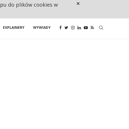
×
ępu do plików cookies w
CO TRZECIĄ ZŁOTÓWKĘ Z EMER
EXPLAINERY
WYWIADY