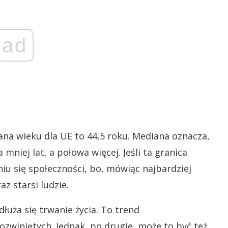
ad
na wieku dla UE to 44,5 roku. Mediana oznacza,
niej lat, a połowa więcej. Jeśli ta granica
iu się społeczności, bo, mówiąc najbardziej
z starsi ludzie.
łuża się trwanie życia. To trend
ozwiniętych. Jednak, po drugie, może to być też