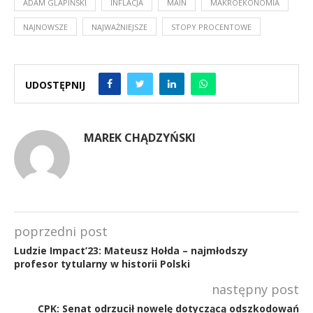
ADAM GLAPIŃSKI
INFLACJA
MAIN
MAKROEKONOMIA
NAJNOWSZE
NAJWAŻNIEJSZE
STOPY PROCENTOWE
UDOSTĘPNIJ
MAREK CHĄDZYŃSKI
poprzedni post
Ludzie Impact’23: Mateusz Hołda – najmłodszy
profesor tytularny w historii Polski
następny post
CPK: Senat odrzucił nowelę dotyczącą odszkodowań