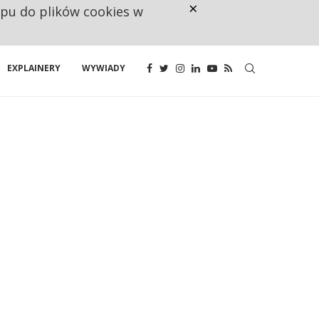
×
ępu do plików cookies w
160 ZNAKÓW TO ZA MAŁO. FUND
EXPLAINERY
WYWIADY