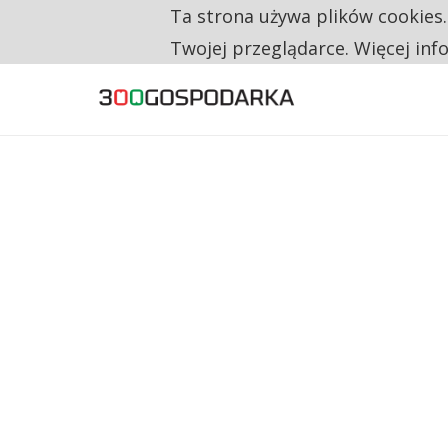
Ta strona używa plików cookies
TYLKO U NAS
NA JEDEN WAKAT PRZYPADAJĄ 62 ZGŁOSZ
Twojej przeglądarce. Więcej inf