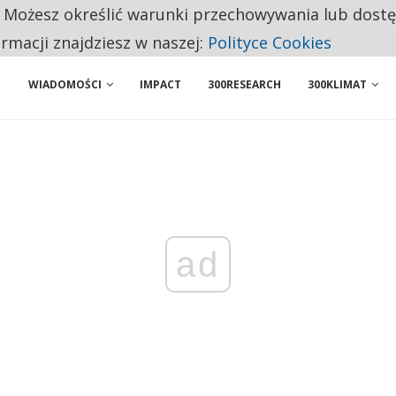
. Możesz określić warunki przechowywania lub dost
ENIA. WIELU KANDYDATÓW NIE ROZPOCZYNA PRACY
ormacji znajdziesz w naszej:
Polityce Cookies
WIADOMOŚCI
IMPACT
300RESEARCH
300KLIMAT
ad