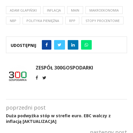
ADAM GLAPIŃSKI
INFLACJA
MAIN
MAKROEKONOMIA
NBP
POLITYKA PIENIĘŻNA
RPP
STOPY PROCENTOWE
UDOSTĘPNIJ
ZESPÓŁ 300GOSPODARKI
poprzedni post
Duża podwyżka stóp w strefie euro. EBC walczy z
inflacją [AKTUALIZACJA]
następny post