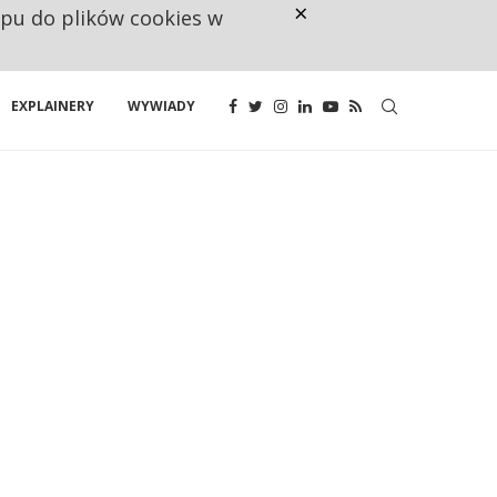
×
ępu do plików cookies w
CO TRZECIĄ ZŁOTÓWKĘ Z EMER
EXPLAINERY
WYWIADY