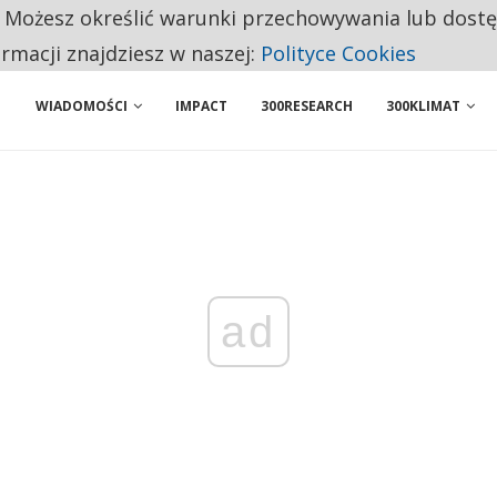
. Możesz określić warunki przechowywania lub dost
 PRZEMYSŁ. NA LIŚCIE SĄ DWA PODMIOTY Z POLSKI
ormacji znajdziesz w naszej:
Polityce Cookies
WIADOMOŚCI
IMPACT
300RESEARCH
300KLIMAT
ad