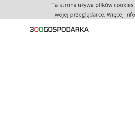
Ta strona używa plików cookies
TYLKO U NAS
RESTRYKCJE CHIN UDERZAJĄ W EUROPEJSKI
Twojej przeglądarce. Więcej inf