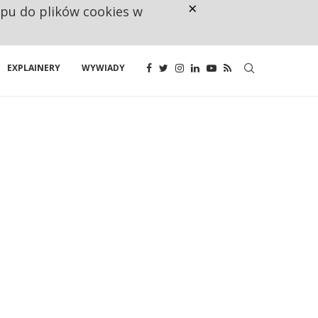
×
ępu do plików cookies w
CO TRZECIĄ ZŁOTÓWKĘ Z EMER
EXPLAINERY
WYWIADY