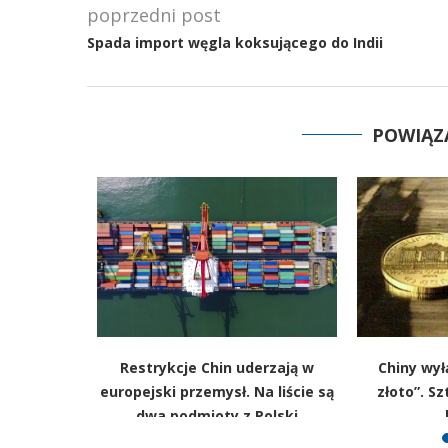
poprzedni post
Spada import węgla koksującego do Indii
POWIĄZ
owych w
Restrykcje Chin uderzają w
Chiny wył
y wolą
europejski przemysł. Na liście są
złoto”. S
ki wzrost
dwa podmioty z Polski