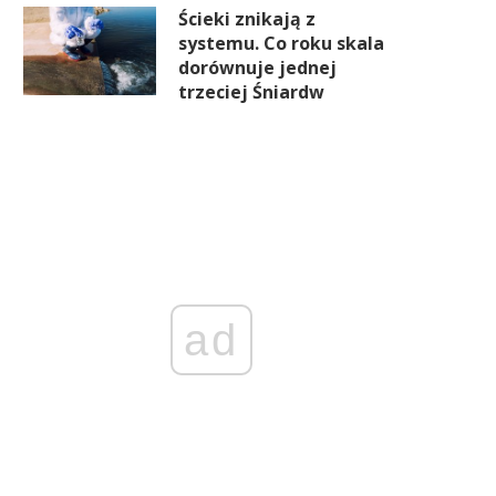
Ścieki znikają z
systemu. Co roku skala
dorównuje jednej
trzeciej Śniardw
ad
F-y sprzedają, banki centralne
Złoto złapało oddech po
kupują. Rynek złota zmienia
wyprzedaży, ale do hoss
układ sił
jeszcze daleko