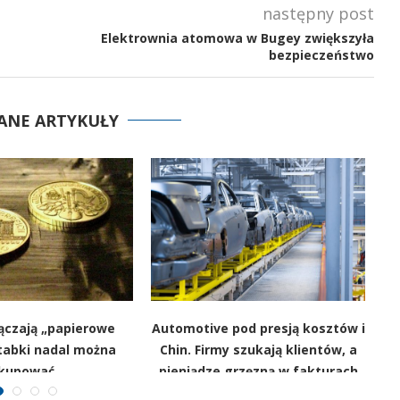
następny post
Elektrownia atomowa w Bugey zwiększyła
bezpieczeństwo
ANE ARTYKUŁY
ączają „papierowe
Automotive pod presją kosztów i
ET
ztabki nadal można
Chin. Firmy szukają klientów, a
kupować
pieniądze grzęzną w fakturach