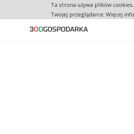
Ta strona używa plików cookies
TYLKO U NAS
RESTRYKCJE CHIN UDERZAJĄ W EUROPEJSKI
Twojej przeglądarce. Więcej inf