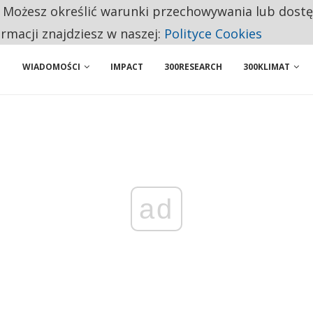
. Możesz określić warunki przechowywania lub dost
 PRZEMYSŁ. NA LIŚCIE SĄ DWA PODMIOTY Z POLSKI
ormacji znajdziesz w naszej:
Polityce Cookies
WIADOMOŚCI
IMPACT
300RESEARCH
300KLIMAT
ad