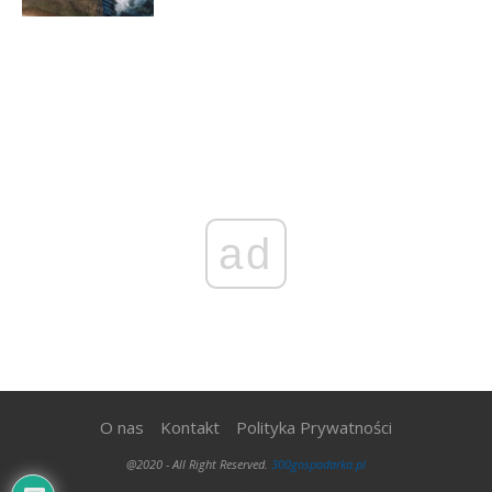
ad
O nas
Kontakt
Polityka Prywatności
@2020 - All Right Reserved.
300gospodarka.pl