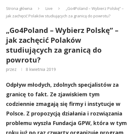
Strona główna
Live
„Go4Poland – Wybierz Polskę” –
jak zachęcić Polaków studiujących za granicą do powrotu?
„Go4Poland – Wybierz Polskę” –
jak zachęcić Polaków
studiujących za granicą do
powrotu?
przez
8 kwietnia 2019
Odpływ młodych, zdolnych specjalistów za
granicę to fakt. Ze zjawiskiem tym
codziennie zmagają się firmy i instytucje w
Polsce. Z propozycją działania i rozwiązania
problemu wyszła Fundacja GPW, która w tym
roku już po raz czwarty organizuje program