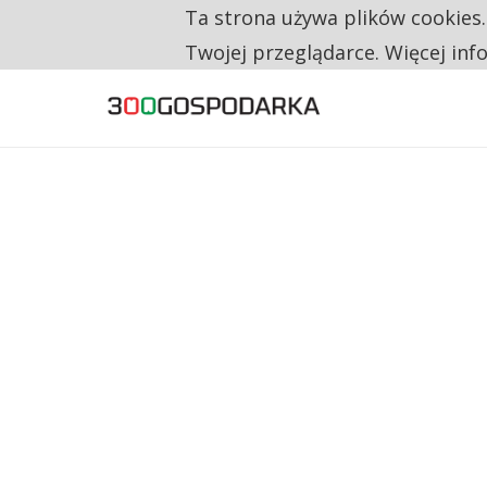
Ta strona używa plików cookies
TYLKO U NAS
TRZECH NA CZTERECH PONOWNIE ZAŁOŻYŁO
Twojej przeglądarce. Więcej inf