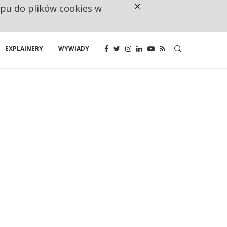
×
ępu do plików cookies w
RESTRYKCJE CHIN UDERZAJĄ W E
EXPLAINERY
WYWIADY