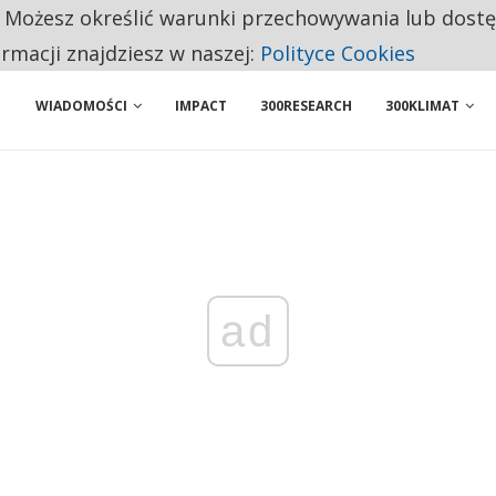
. Możesz określić warunki przechowywania lub dost
BY WŁASNĄ FIRMĘ. INNYM JUŻ TAK ŁATWO JEJ NIE POLECAJĄ
ormacji znajdziesz w naszej:
Polityce Cookies
WIADOMOŚCI
IMPACT
300RESEARCH
300KLIMAT
ad