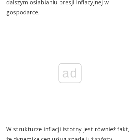
dalszym osłabianiu presji inflacyjnej w
gospodarce.
ad
W strukturze inflacji istotny jest również fakt,
że dynamika cen usług spada już szósty