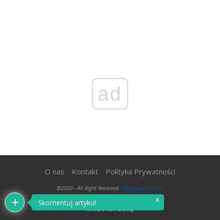
ad
O nas
Kontakt
Polityka Prywatności
@2020 - All Right Reserved.
300gospodarka.pl
x
Skomentuj artykuł
WRÓĆ NA GÓRĘ