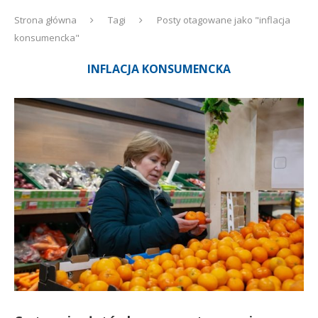
Strona główna
Tagi
Posty otagowane jako "inflacja
konsumencka"
INFLACJA KONSUMENCKA