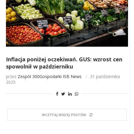
Inflacja poniżej oczekiwań. GUS: wzrost cen
spowolnił w październiku
przez
Zespół 300Gospodarki
ISB News
31 października
2025
WCZYTAJ WIĘCEJ POSTÓW