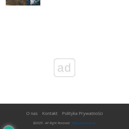
ad
O nas
Kontakt
Polityka Prywatności
@2020 - All Right Reserved.
300gospodarka.pl