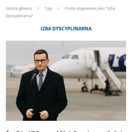
Strona główna
Tagi
Posty otagowane jako "Izba
Dyscyplinarna"
IZBA DYSCYPLINARNA