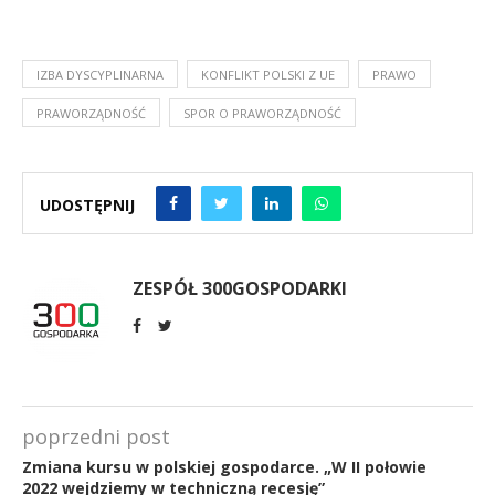
IZBA DYSCYPLINARNA
KONFLIKT POLSKI Z UE
PRAWO
PRAWORZĄDNOŚĆ
SPOR O PRAWORZĄDNOŚĆ
UDOSTĘPNIJ
ZESPÓŁ 300GOSPODARKI
poprzedni post
Zmiana kursu w polskiej gospodarce. „W II połowie
2022 wejdziemy w techniczną recesję”