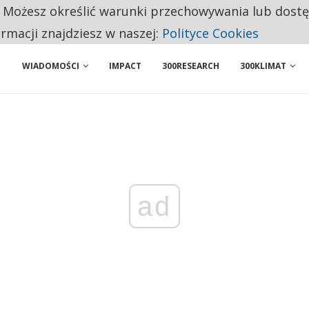
. Możesz określić warunki przechowywania lub dost
NIORZY PRZEZNACZAJĄ NA PODSTAWOWE ZAKUPY
ormacji znajdziesz w naszej:
Polityce Cookies
WIADOMOŚCI
IMPACT
300RESEARCH
300KLIMAT
ad