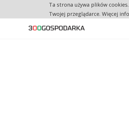
Ta strona używa plików cookies
TYLKO U NAS
CO TRZECIĄ ZŁOTÓWKĘ Z EMERYTURY SE
Twojej przeglądarce. Więcej inf