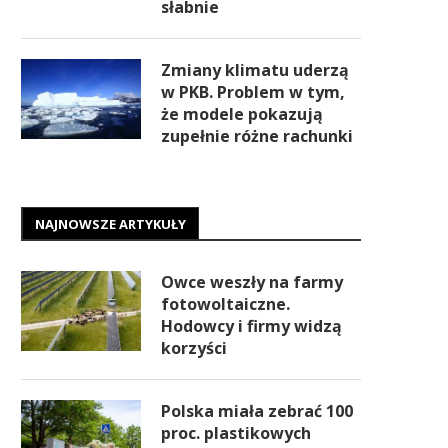
słabnie
Zmiany klimatu uderzą
w PKB. Problem w tym,
że modele pokazują
zupełnie różne rachunki
NAJNOWSZE ARTYKUŁY
Owce weszły na farmy
fotowoltaiczne.
Hodowcy i firmy widzą
korzyści
Polska miała zebrać 100
proc. plastikowych