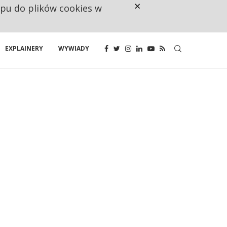
×
ępu do plików cookies w
NA JEDEN WAKAT PRZYPADAJĄ 
EXPLAINERY
WYWIADY