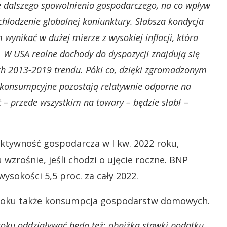
ę dalszego spowolnienia gospodarczego, na co wpływ
hłodzenie globalnej koniunktury. Słabsza kondycja
ynikać w dużej mierze z wysokiej inflacji, która
 W USA realne dochody do dyspozycji znajdują się
ch 2013-2019 trendu. Póki co, dzięki zgromadzonym
 konsumpcyjne pozostają relatywnie odporne na
t – przede wszystkim na towary – będzie słabł
–
aktywność gospodarcza w I kw. 2022 roku,
wzrośnie, jeśli chodzi o ujęcie roczne. BNP
sokości 5,5 proc. za cały 2022.
roku także konsumpcja gospodarstw domowych.
roku oddziaływać będą też: obniżka stawki podatku