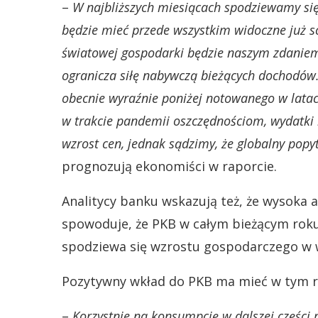
–
W najbliższych miesiącach spodziewamy si
będzie mieć przede wszystkim widoczne już sc
światowej gospodarki będzie naszym zdaniem w
ogranicza siłę nabywczą bieżących dochodów.
obecnie wyraźnie poniżej notowanego w lata
w trakcie pandemii oszczędnościom, wydatki
wzrost cen, jednak sądzimy, że globalny popy
prognozują ekonomiści w raporcie.
Analitycy banku wskazują też, że wysoka 
spowoduje, że PKB w całym bieżącym roku 
spodziewa się wzrostu gospodarczego w wy
Pozytywny wkład do PKB ma mieć w tym 
–
Korzystnie na konsumpcję w dalszej części 