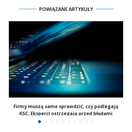
POWIĄZANE ARTYKUŁY
Firmy muszą same sprawdzić, czy podlegają
T
KSC. Eksperci ostrzegają przed błędami