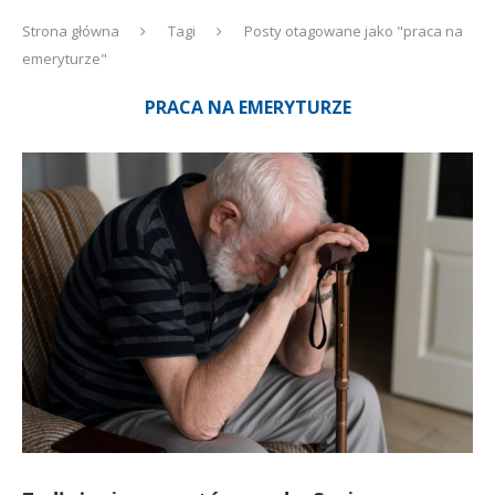
Strona główna
Tagi
Posty otagowane jako "praca na
emeryturze"
PRACA NA EMERYTURZE