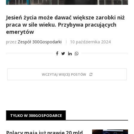
Jesień życia może dawać większe zarobki niż
praca w sile wieku. Przybywa pracujących
emerytów
przez
Zespół 300Gospodarki
10 października 2024
WCZYTAJ WIĘCEJ POSTÓW
TYLKO W 300GOSPODARCE
Polacy mają już prawie 20 mld