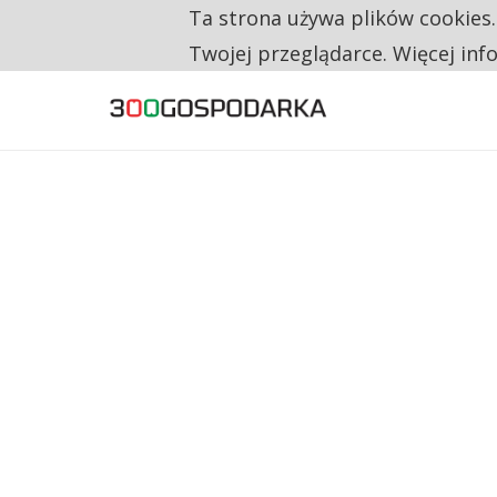
Ta strona używa plików cookies
TYLKO U NAS
CO TRZECIĄ ZŁOTÓWKĘ Z EMERYTURY SE
Twojej przeglądarce. Więcej inf