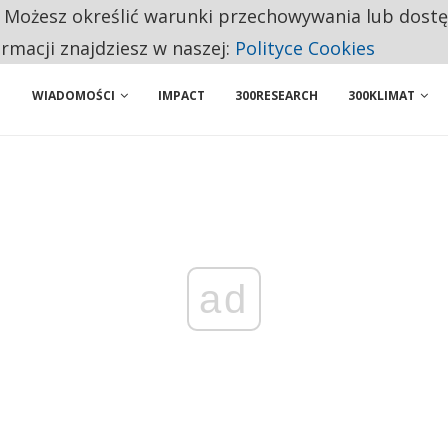
. Możesz określić warunki przechowywania lub dost
NIORZY PRZEZNACZAJĄ NA PODSTAWOWE ZAKUPY
ormacji znajdziesz w naszej:
Polityce Cookies
WIADOMOŚCI
IMPACT
300RESEARCH
300KLIMAT
ad