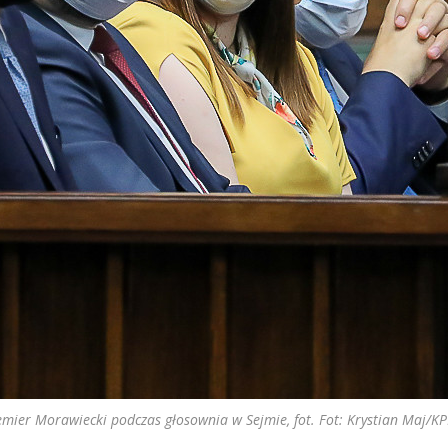
emier Morawiecki podczas głosownia w Sejmie, fot. Fot: Krystian Maj/K