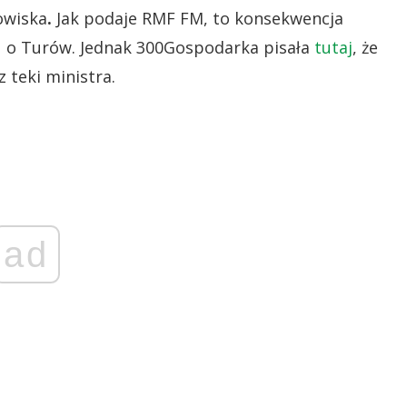
owiska
.
Jak podaje RMF FM, to konsekwencja
tu o Turów. Jednak 300Gospodarka pisała
tutaj
, że
 teki ministra.
ad