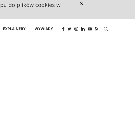
×
ępu do plików cookies w
NA JEDEN WAKAT PRZYPADAJĄ 
EXPLAINERY
WYWIADY