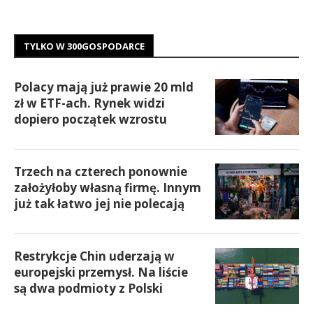
TYLKO W 300GOSPODARCE
Polacy mają już prawie 20 mld
zł w ETF-ach. Rynek widzi
dopiero początek wzrostu
Trzech na czterech ponownie
założyłoby własną firmę. Innym
już tak łatwo jej nie polecają
Restrykcje Chin uderzają w
europejski przemysł. Na liście
są dwa podmioty z Polski