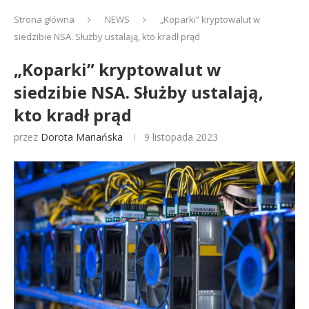
Strona główna
NEWS
„Koparki” kryptowalut w
siedzibie NSA. Służby ustalają, kto kradł prąd
„Koparki” kryptowalut w
siedzibie NSA. Służby ustalają,
kto kradł prąd
przez
Dorota Mariańska
9 listopada 2023