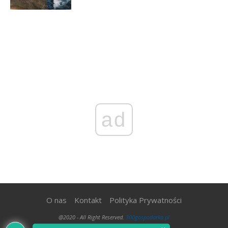
ad
O nas
Kontakt
Polityka Prywatności
@2020 - All Right Reserved.
300gospodarka.pl