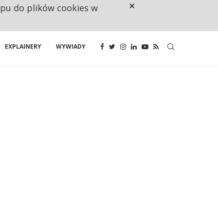
×
ępu do plików cookies w
CO TRZECIĄ ZŁOTÓWKĘ Z EMER
EXPLAINERY
WYWIADY