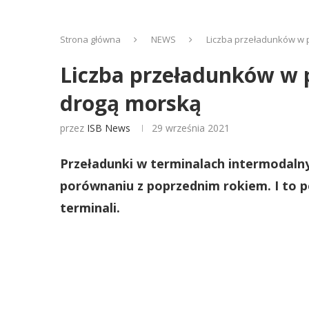
Strona główna
NEWS
Liczba przeładunków w p
Liczba przeładunków w p
drogą morską
przez
ISB News
29 września 2021
Przeładunki w terminalach intermodalny
porównaniu z poprzednim rokiem. I to 
terminali.