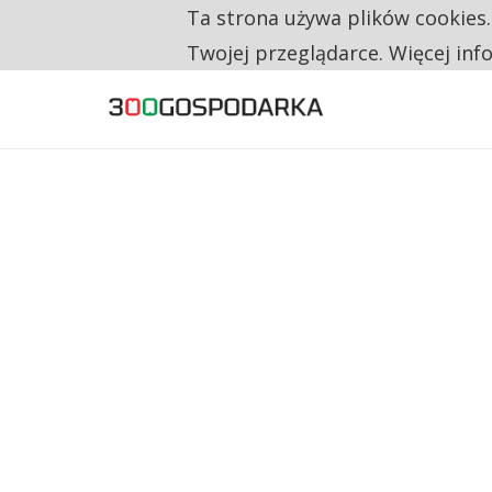
Ta strona używa plików cookies
TYLKO U NAS
RESTRYKCJE CHIN UDERZAJĄ W EUROPEJSKI
Twojej przeglądarce. Więcej inf