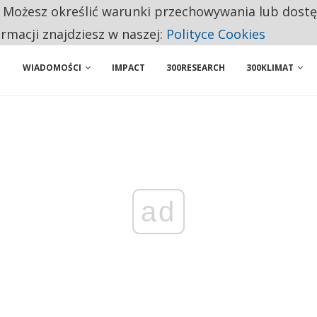
. Możesz określić warunki przechowywania lub dost
 PRZEMYSŁ. NA LIŚCIE SĄ DWA PODMIOTY Z POLSKI
ormacji znajdziesz w naszej:
Polityce Cookies
WIADOMOŚCI
IMPACT
300RESEARCH
300KLIMAT
ad