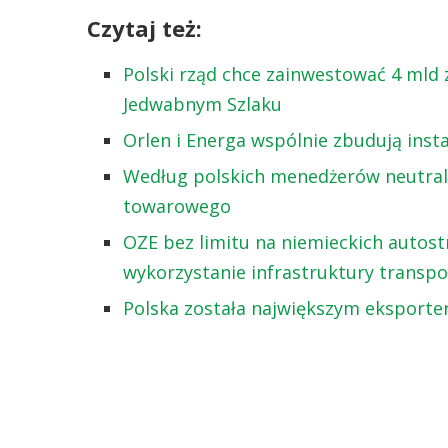
Czytaj też:
Polski rząd chce zainwestować 4 mld
Jedwabnym Szlaku
Orlen i Energa wspólnie zbudują inst
Według polskich menedżerów neutraln
towarowego
OZE bez limitu na niemieckich autost
wykorzystanie infrastruktury transp
Polska została największym eksporte