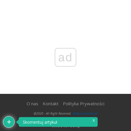
ad
O nas
Kontakt
Polityka Prywatności
@2020 - All Right Reserved.
300gospodarka.pl
x
Skomentuj artykuł
WRÓĆ NA GÓRĘ