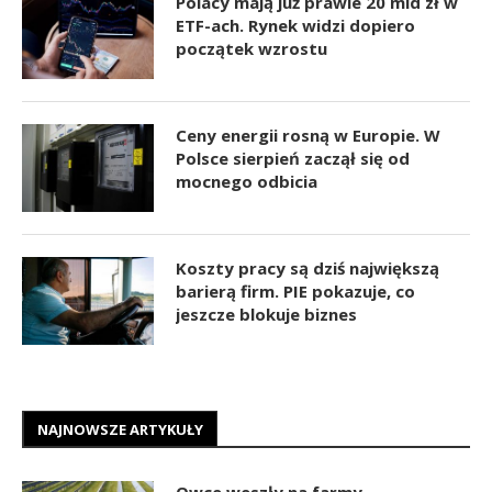
Polacy mają już prawie 20 mld zł w
ETF-ach. Rynek widzi dopiero
początek wzrostu
Ceny energii rosną w Europie. W
Polsce sierpień zaczął się od
mocnego odbicia
Koszty pracy są dziś największą
barierą firm. PIE pokazuje, co
jeszcze blokuje biznes
NAJNOWSZE ARTYKUŁY
Owce weszły na farmy