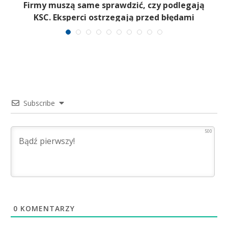
Firmy muszą same sprawdzić, czy podlegają
B
KSC. Eksperci ostrzegają przed błędami
Subscribe
500
0
KOMENTARZY