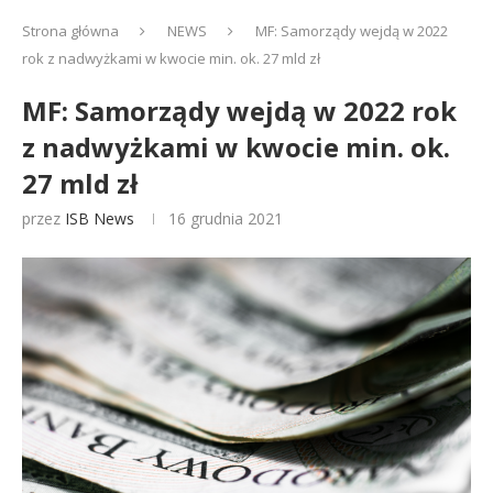
Strona główna
NEWS
MF: Samorządy wejdą w 2022
rok z nadwyżkami w kwocie min. ok. 27 mld zł
MF: Samorządy wejdą w 2022 rok
z nadwyżkami w kwocie min. ok.
27 mld zł
przez
ISB News
16 grudnia 2021