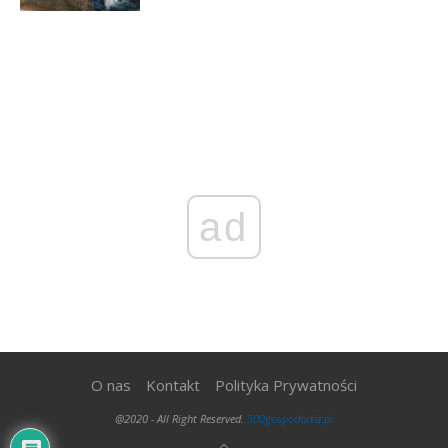
ad
O nas
Kontakt
Polityka Prywatności
@2020 - All Right Reserved.
300gospodarka.pl