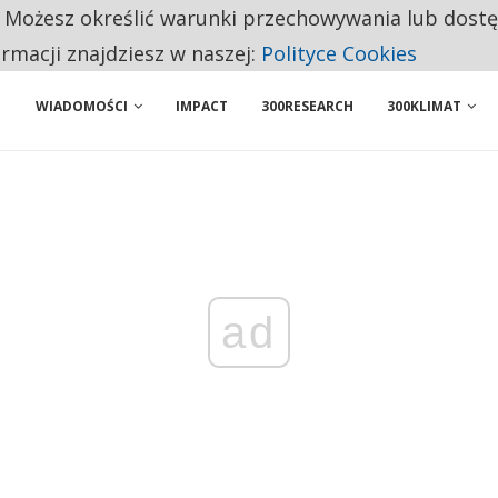
. Możesz określić warunki przechowywania lub dost
 PRZEMYSŁ. NA LIŚCIE SĄ DWA PODMIOTY Z POLSKI
ormacji znajdziesz w naszej:
Polityce Cookies
WIADOMOŚCI
IMPACT
300RESEARCH
300KLIMAT
ad