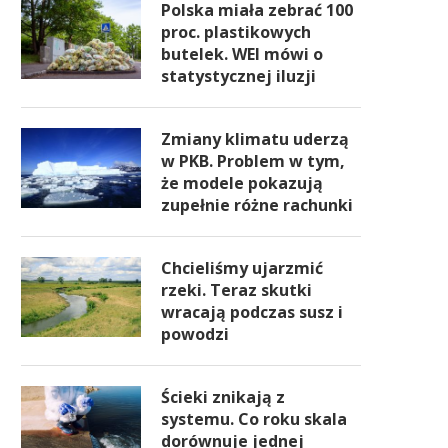
Polska miała zebrać 100
proc. plastikowych
butelek. WEI mówi o
statystycznej iluzji
Zmiany klimatu uderzą
w PKB. Problem w tym,
że modele pokazują
zupełnie różne rachunki
Chcieliśmy ujarzmić
rzeki. Teraz skutki
wracają podczas susz i
powodzi
Ścieki znikają z
systemu. Co roku skala
dorównuje jednej