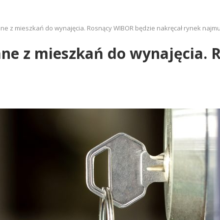
e z mieszkań do wynajęcia. Rosnący WIBOR będzie nakręcał rynek najm
e z mieszkań do wynajęcia. 