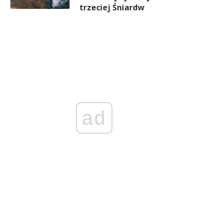
trzeciej Śniardw
ad