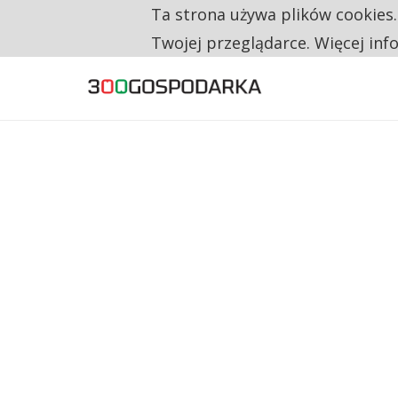
Ta strona używa plików cookies
TYLKO U NAS
RESTRYKCJE CHIN UDERZAJĄ W EUROPEJSKI
Twojej przeglądarce. Więcej inf