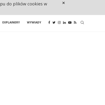
×
ępu do plików cookies w
CO TRZECIĄ ZŁOTÓWKĘ Z EMER
EXPLAINERY
WYWIADY