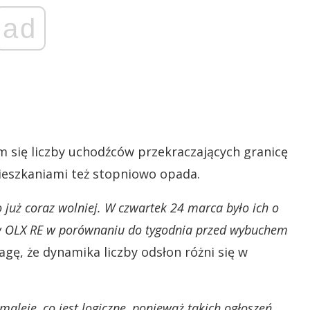
ad
 się liczby uchodźców przekraczających granicę
mieszkaniami też stopniowo opada.
o już coraz wolniej. W czwartek 24 marca było ich o
j w OLX RE w porównaniu do tygodnia przed wybuchem
gę, że dynamika liczby odsłon różni się w
maleje, co jest logiczne, ponieważ takich ogłoszeń