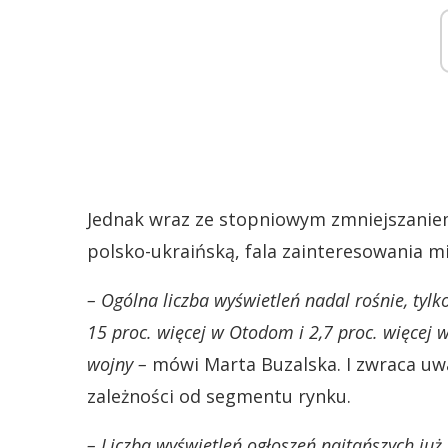
Jednak wraz ze stopniowym zmniejszaniem
polsko-ukraińską, fala zainteresowania 
– Ogólna liczba wyświetleń nadal rośnie, tylk
15 proc. więcej w Otodom i 2,7 proc. więce
wojny –
mówi Marta Buzalska. I zwraca uwa
zależności od segmentu rynku.
– Liczba wyświetleń ogłoszeń najtańszych już 