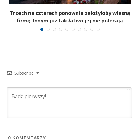
b
Trzech na czterech ponownie założyłoby własną
firmę. Innym już tak łatwo jej nie polecają
Subscribe
500
0
KOMENTARZY