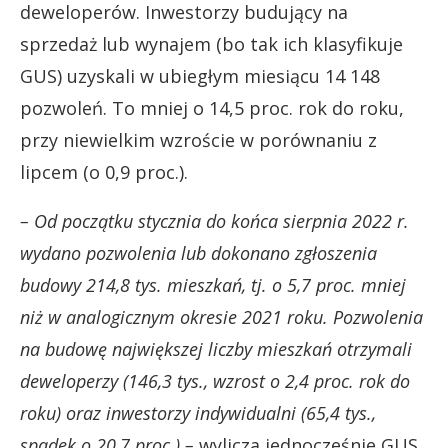
deweloperów. Inwestorzy budujący na
sprzedaż lub wynajem (bo tak ich klasyfikuje
GUS) uzyskali w ubiegłym miesiącu 14 148
pozwoleń. To mniej o 14,5 proc. rok do roku,
przy niewielkim wzroście w porównaniu z
lipcem (o 0,9 proc.).
– Od początku stycznia do końca sierpnia 2022 r.
wydano pozwolenia lub dokonano zgłoszenia
budowy 214,8 tys. mieszkań, tj. o 5,7 proc. mniej
niż w analogicznym okresie 2021 roku. Pozwolenia
na budowę największej liczby mieszkań otrzymali
deweloperzy (146,3 tys., wzrost o 2,4 proc. rok do
roku) oraz inwestorzy indywidualni (65,4 tys.,
spadek o 20,7 proc.) –
wylicza jednocześnie GUS.