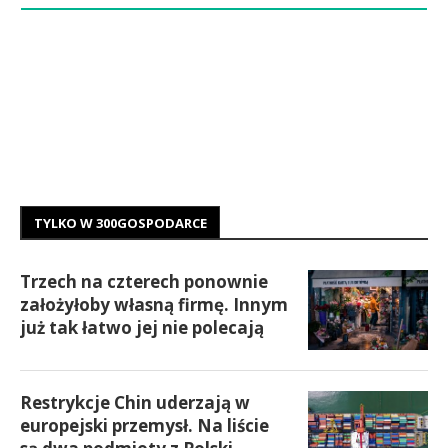
TYLKO W 300GOSPODARCE
Trzech na czterech ponownie
założyłoby własną firmę. Innym
już tak łatwo jej nie polecają
Restrykcje Chin uderzają w
europejski przemysł. Na liście