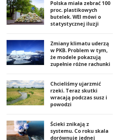
Polska miała zebrać 100
proc. plastikowych
butelek. WEI mówi o
statystycznej iluzji
Zmiany klimatu uderzą
w PKB. Problem w tym,
że modele pokazują
zupełnie różne rachunki
Chcieliśmy ujarzmić
rzeki. Teraz skutki
wracają podczas susz i
powodzi
Ścieki znikają z
systemu. Co roku skala
dorównuje jednej