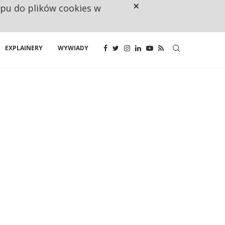
×
ępu do plików cookies w
160 ZNAKÓW TO ZA MAŁO. FUND
EXPLAINERY
WYWIADY