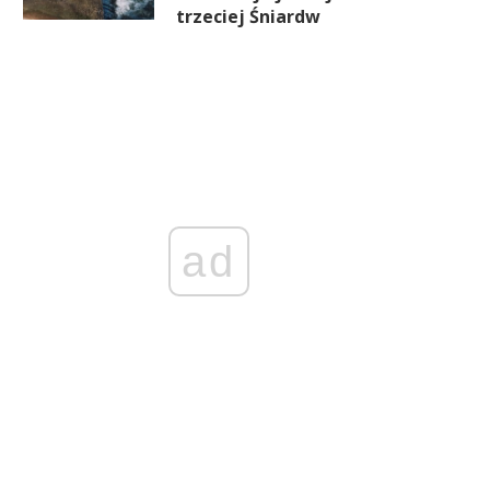
trzeciej Śniardw
ad