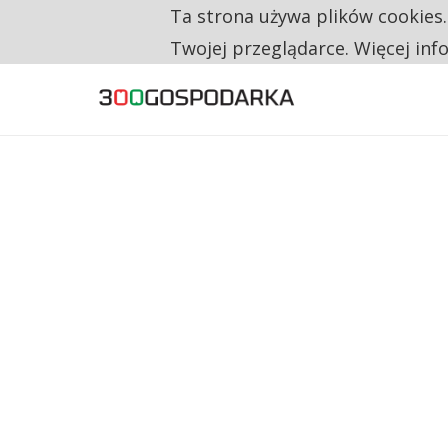
Ta strona używa plików cookies
TYLKO U NAS
NA JEDEN WAKAT PRZYPADAJĄ 62 ZGŁOSZ
Twojej przeglądarce. Więcej inf