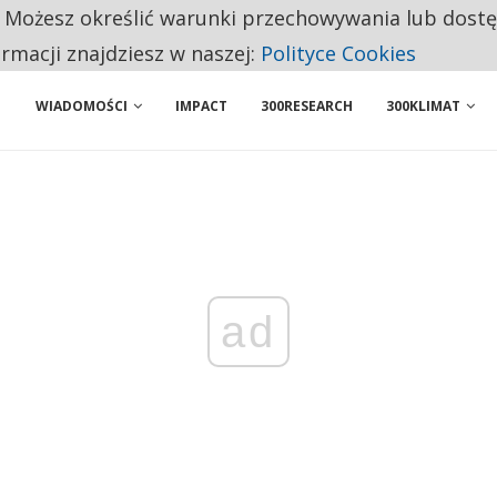
. Możesz określić warunki przechowywania lub dost
ENIA. WIELU KANDYDATÓW NIE ROZPOCZYNA PRACY
ormacji znajdziesz w naszej:
Polityce Cookies
WIADOMOŚCI
IMPACT
300RESEARCH
300KLIMAT
ad