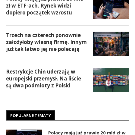
zł w ETF-ach. Rynek widzi
dopiero początek wzrostu
Trzech na czterech ponownie
założyłoby własną firmę. Innym
już tak łatwo jej nie polecają
Restrykcje Chin uderzają w
europejski przemysł. Na liście
są dwa podmioty z Polski
POPULARNE TEMATY
Polacy mają już prawie 20 mld zł w