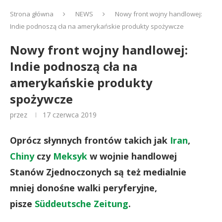
Strona główna
NEWS
Nowy front wojny handlowej:
Indie podnoszą cła na amerykańskie produkty spożywcze
Nowy front wojny handlowej:
Indie podnoszą cła na
amerykańskie produkty
spożywcze
przez
17 czerwca 2019
Oprócz słynnych frontów takich jak
Iran
,
Chiny
czy
Meksyk
w wojnie handlowej
Stanów Zjednoczonych są też medialnie
mniej donośne walki peryferyjne,
pisze
Süddeutsche Zeitung
.