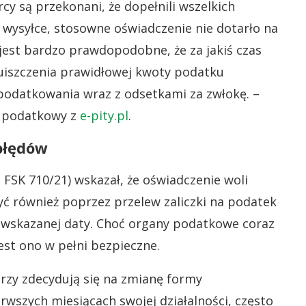
cy są przekonani, że dopełnili wszelkich
w wysyłce, stosowne oświadczenie nie dotarło na
est bardzo prawdopodobne, że za jakiś czas
 uiszczenia prawidłowej kwoty podatku
podatkowania wraz z odsetkami za zwłokę. –
 podatkowy z
e-pity.pl
.
błędów
II FSK 710/21) wskazał, że oświadczenie woli
 również poprzez przelew zaliczki na podatek
wskazanej daty. Choć organy podatkowe coraz
jest ono w pełni bezpieczne.
órzy zdecydują się na zmianę formy
wszych miesiącach swojej działalności, często