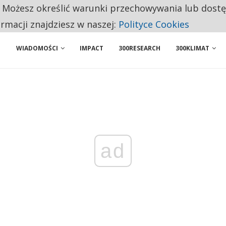
. Możesz określić warunki przechowywania lub dost
 PRZEMYSŁ. NA LIŚCIE SĄ DWA PODMIOTY Z POLSKI
ormacji znajdziesz w naszej:
Polityce Cookies
WIADOMOŚCI
IMPACT
300RESEARCH
300KLIMAT
ad