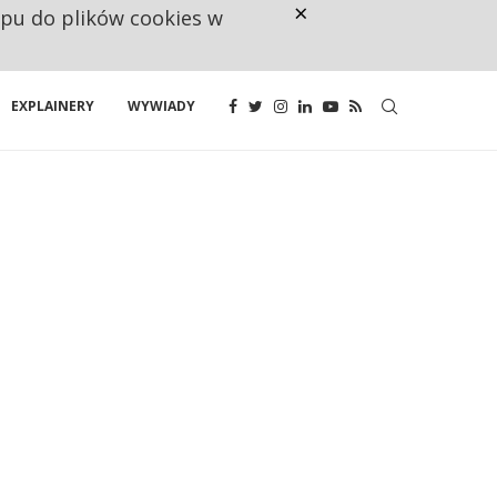
×
ępu do plików cookies w
CO TRZECIĄ ZŁOTÓWKĘ Z EMER
EXPLAINERY
WYWIADY