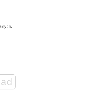
anych.
ad