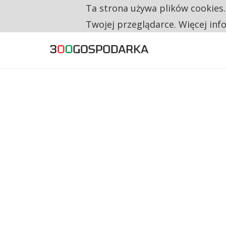
Ta strona używa plików cookies
TYLKO U NAS
RESTRYKCJE CHIN UDERZAJĄ W EUROPEJSKI
Twojej przeglądarce. Więcej inf