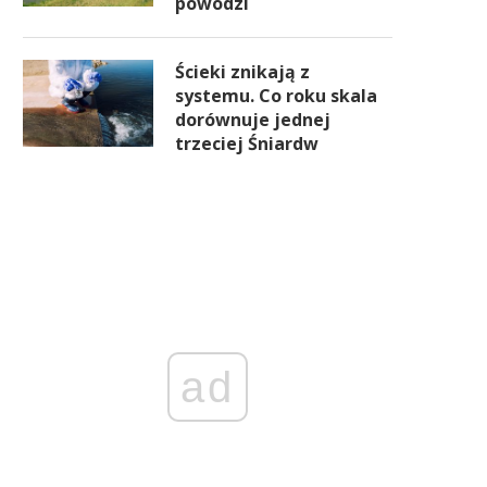
powodzi
Ścieki znikają z
systemu. Co roku skala
dorównuje jednej
trzeciej Śniardw
ad