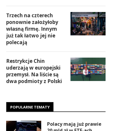
Trzech na czterech
ponownie założyłoby
własną firmę. Innym
już tak łatwo jej nie
polecają
Restrykcje Chin
uderzają w europejski
przemysł. Na liście są
dwa podmioty z Polski
POPULARNE TEMATY
Polacy mają już prawie
20 mld zł w ETF-ach.