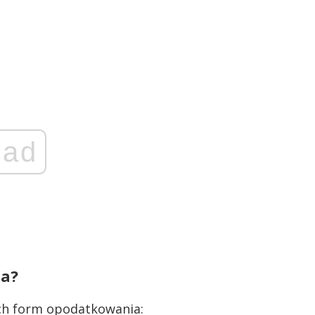
ad
ia?
ech form opodatkowania: