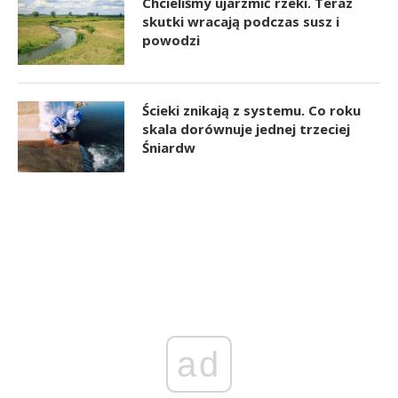
Chcieliśmy ujarzmić rzeki. Teraz
skutki wracają podczas susz i
powodzi
Ścieki znikają z systemu. Co roku
skala dorównuje jednej trzeciej
Śniardw
ad