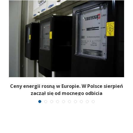
Ceny energii rosną w Europie. W Polsce sierpień
K
zaczął się od mocnego odbicia