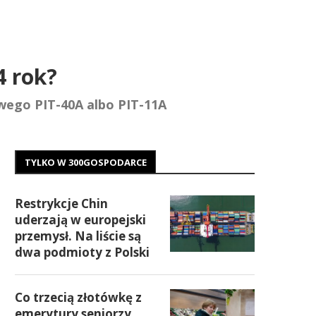
4 rok?
owego PIT-40A albo PIT-11A
TYLKO W 300GOSPODARCE
Restrykcje Chin
uderzają w europejski
przemysł. Na liście są
dwa podmioty z Polski
Co trzecią złotówkę z
emerytury seniorzy