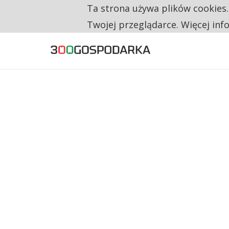
Ta strona używa plików cookies
TYLKO U NAS
NA JEDEN WAKAT PRZYPADAJĄ 62 ZGŁOSZ
Twojej przeglądarce. Więcej inf