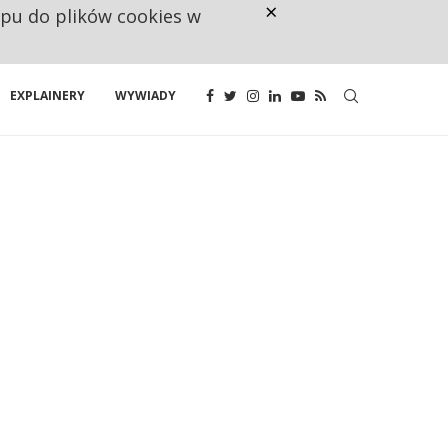
×
ępu do plików cookies w
160 ZNAKÓW TO ZA MAŁO. FUND
EXPLAINERY
WYWIADY