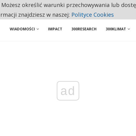
. Możesz określić warunki przechowywania lub dost
ENIA. WIELU KANDYDATÓW NIE ROZPOCZYNA PRACY
ormacji znajdziesz w naszej:
Polityce Cookies
WIADOMOŚCI
IMPACT
300RESEARCH
300KLIMAT
ad