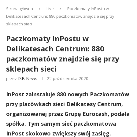
Strona główna
Live
Paczkomaty InPostu w
Delikatesach Centrum: 880 paczkomatów znajdzie się przy
sklepach sieci
Paczkomaty InPostu w
Delikatesach Centrum: 880
paczkomatów znajdzie się przy
sklepach sieci
przez
ISB News
22 października 2020
InPost zainstaluje 880 nowych Paczkomatów
przy placówkach sieci Delikatesy Centrum,
organizowanej przez Grupę Eurocash, podała
spółka. Tym samym sieć paczkomatowa
InPost skokowo zwiększy swój zasięg.